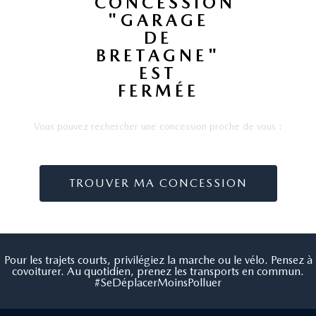
CONCESSION
"GARAGE
DE
BRETAGNE"
EST
FERMÉE
Vous pouvez rechercher une concession proche de vous :
TROUVER MA CONCESSION
Pour les trajets courts, privilégiez la marche ou le vélo. Pensez à
covoiturer. Au quotidien, prenez les transports en commun.
#SeDéplacerMoinsPolluer